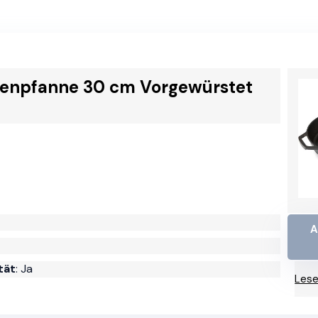
senpfanne 30 cm Vorgewürstet
A
tät
: Ja
Lese