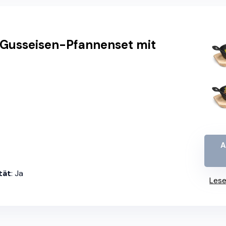
i-Gusseisen-Pfannenset mit
A
tät
: Ja
Lese