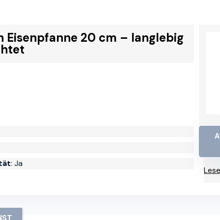
h Eisenpfanne 20 cm – langlebig
chtet
A
tät
: Ja
Lese
NST