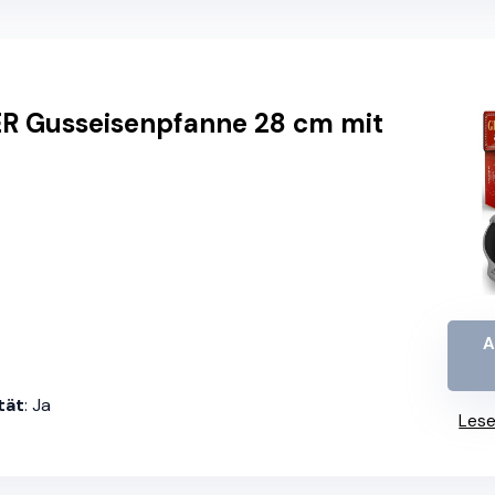
 Gusseisenpfanne 28 cm mit
A
tät
: Ja
Lese