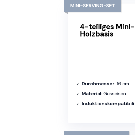
MINI-SERVING-SET
4-teiliges Min
Holzbasis
Durchmesser
: 16 cm
Material
: Gusseisen
Induktionskompatibili