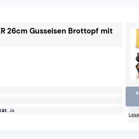
 26cm Gusseisen Brottopf mit
A
tät
: Ja
Lese