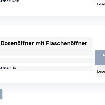
öffner
: Nein
Lese
 Dosenöffner mit Flaschenöffner
A
öffner
: Ja
Lese