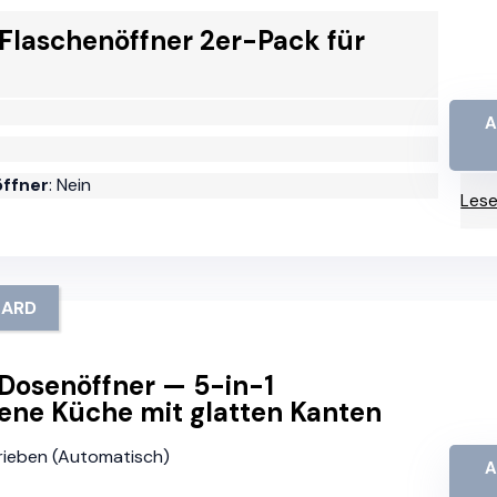
Flaschenöffner 2er-Pack für
A
öffner
: Nein
Lese
UARD
Dosenöffner — 5-in-1
bene Küche mit glatten Kanten
trieben (Automatisch)
A