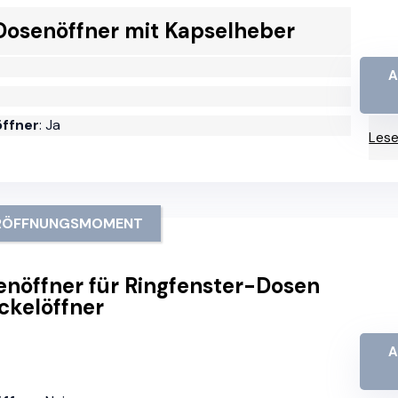
 Dosenöffner mit Kapselheber
A
öffner
: Ja
Lese
 ERÖFFNUNGSMOMENT
enöffner für Ringfenster-Dosen
ckelöffner
A