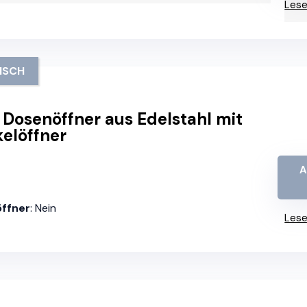
Lese
ISCH
n Dosenöffner aus Edelstahl mit
elöffner
A
öffner
: Nein
Lese