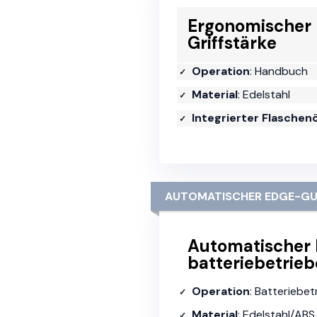
Ergonomischer 
Griffstärke
Operation
: Handbuch
Material
: Edelstahl
Integrierter Flaschen
AUTOMATISCHER EDGE-G
Automatischer 
batteriebetrie
Operation
: Batteriebe
Material
: Edelstahl/ABS