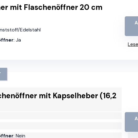
r mit Flaschenöffner 20 cm
A
nststoff/Edelstahl
öffner
: Ja
Lese
T
henöffner mit Kapselheber (16,2
A
öffner
: Nein