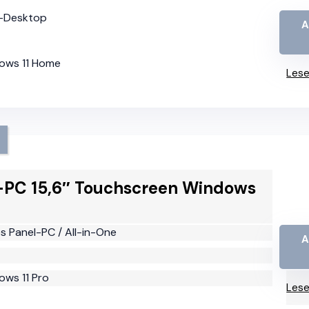
e-Desktop
A
dows 11 Home
Lese
l-PC 15,6″ Touchscreen Windows
les Panel-PC / All-in-One
A
ows 11 Pro
Lese